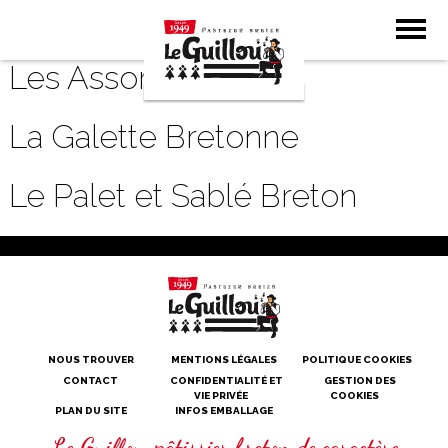
Le Petit Beurre
Les Assortiments
La Galette Bretonne
Le Palet et Sablé Breton
NOUS TROUVER
MENTIONS LÉGALES
POLITIQUE COOKIES
CONTACT
CONFIDENTIALITÉ ET
GESTION DES
VIE PRIVÉE
COOKIES
PLAN DU SITE
INFOS EMBALLAGE
Le Guillou, pâtissier breton de caractère